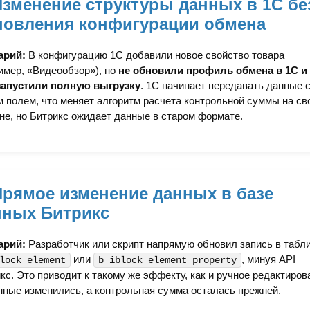
Изменение структуры данных в 1С бе
новления конфигурации обмена
арий:
В конфигурацию 1С добавили новое свойство товара
имер, «Видеообзор»), но
не обновили профиль обмена в 1С и
запустили полную выгрузку
. 1С начинает передавать данные 
 полем, что меняет алгоритм расчета контрольной суммы на св
не, но Битрикс ожидает данные в старом формате.
Прямое изменение данных в базе
нных Битрикс
арий:
Разработчик или скрипт напрямую обновил запись в табл
или
, минуя API
lock_element
b_iblock_element_property
кс. Это приводит к такому же эффекту, как и ручное редактиров
ные изменились, а контрольная сумма осталась прежней.