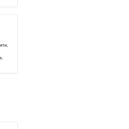
яти,
в.