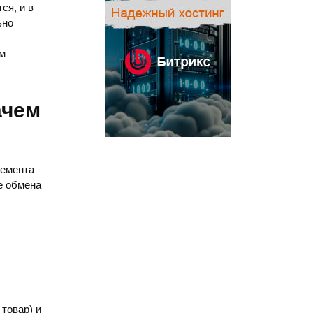
ся, и в
ьно
м
ачем
лемента
те обмена
,
товар) и