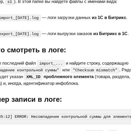
ер,
). В этой папке вы найдете файлы с именами вида:
s1
— логи загрузки данных
из 1С в Битрикс
.
import_[DATE].log
— логи выгрузки заказов
из Битрикс в 1С
.
export_[DATE].log
то смотреть в логе:
е последний файл
и найдите строку, содержащую
import_...
или
. Ряд
падение контрольной суммы"
"Checksum mismatch"
удет указан
проблемного элемента
(товара, раздела,
XML_ID
) и, иногда, идентификатор инфоблока.
ер записи в логе:
35:12] ERROR: Несовпадение контрольной суммы для элемент