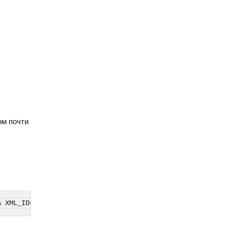
ом почти
а XML_ID=bd4d5a70-8a1a-11ed-a1eb-002590f0a37b (ID в Битр