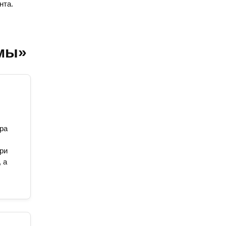
нта.
ммы»
ра
ри
 а