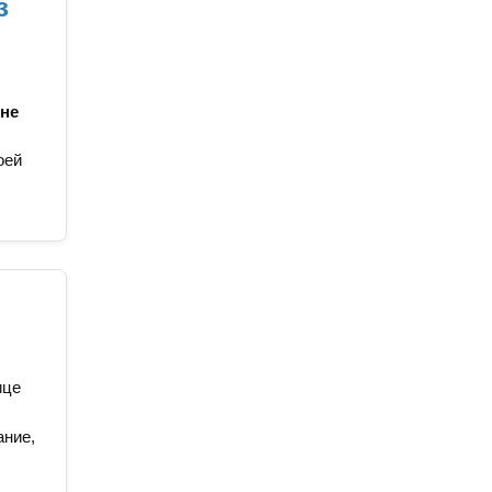
з
 не
с
оей
ице
ание,