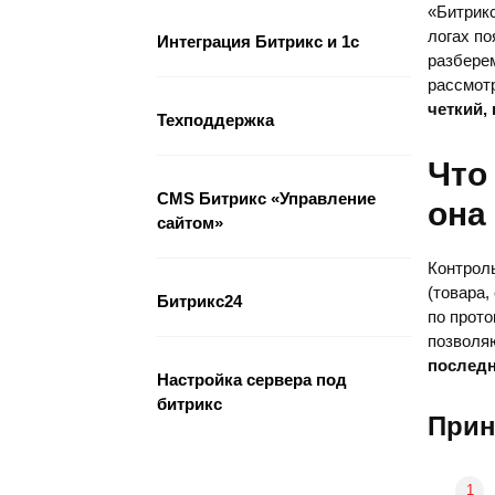
«Битрикс
логах п
Интеграция Битрикс и 1с
разбере
рассмот
четкий,
Техподдержка
Что
CMS Битрикс «Управление
она
сайтом»
Контрол
(товара,
Битрикс24
по прот
позволя
последн
Настройка сервера под
битрикс
Прин