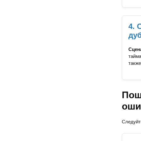
4.
ду
Сцен
тайма
также
Пош
оши
Следуйт