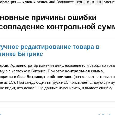
ормация — ключ к решению!
Запишите
и
элеме
XML_ID
ID
сновные причины ошибки
совпадение контрольной су
Ручное редактирование товара в
минке Битрикс
арий:
Администратор изменил цену, название или свойство това
мую в карточке в Битрикс. При этом
контрольная сумма,
ящаяся в базе Битрикс, не обновилась
(она меняется только п
е из 1С). При следующей выгрузке 1С присылает старую сумму,
кс видит, что локальные данные изменились, и выдает ошибку.