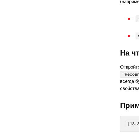
(наприм
На ч
Откройт
"Несов
всегда б
свойства
Прим
[18: