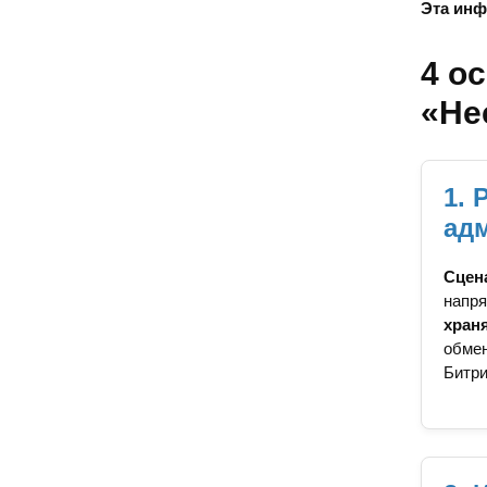
Эта инф
4 о
«Не
1. 
ад
Сцен
напря
хран
обмен
Битри