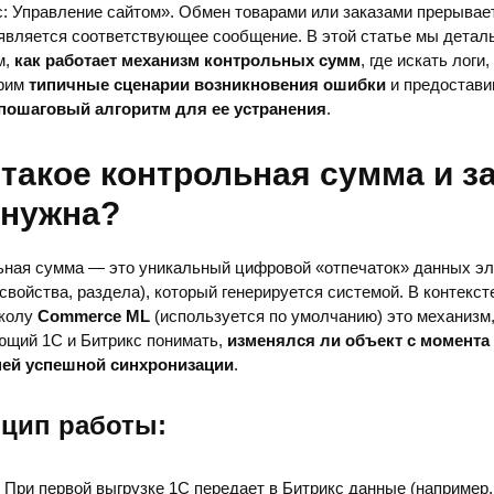
: Управление сайтом». Обмен товарами или заказами прерывает
оявляется соответствующее сообщение. В этой статье мы детал
м,
как работает механизм контрольных сумм
, где искать логи,
рим
типичные сценарии возникновения ошибки
и предостави
 пошаговый алгоритм для ее устранения
.
 такое контрольная сумма и з
 нужна?
ьная сумма — это уникальный цифровой «отпечаток» данных э
 свойства, раздела), который генерируется системой. В контекс
околу
Commerce ML
(используется по умолчанию) это механизм
ющий 1С и Битрикс понимать,
изменялся ли объект с момента
ей успешной синхронизации
.
цип работы:
При первой выгрузке 1С передает в Битрикс данные (например, 