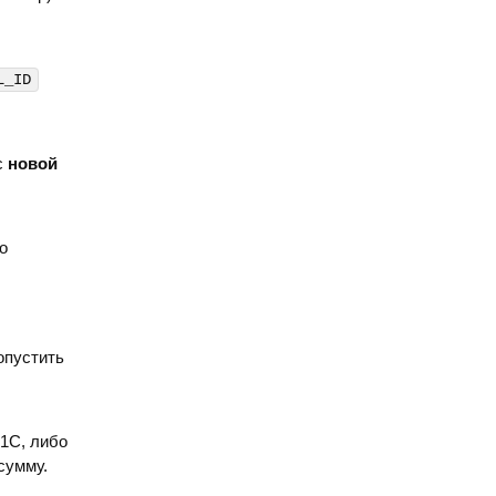
L_ID
с
новой
о
опустить
1С, либо
сумму.