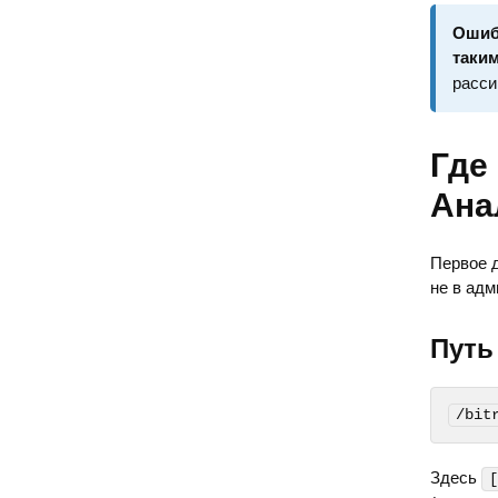
Ошибк
таки
расси
Где
Ана
Первое 
не в адм
Путь
/bit
Здесь
[