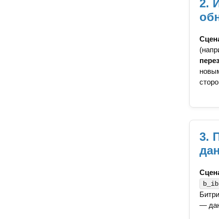
2. 
об
Сцен
(напр
пере
новым
сторо
3. 
да
Сцен
b_ib
Битри
— дан