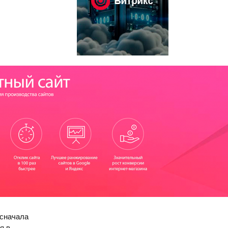
 сначала
я в