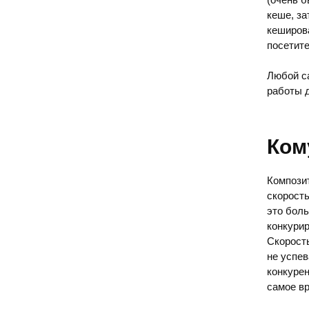
кеше, з
кеширов
посетит
Любой са
работы д
Ком
Композит
скорость
это бол
конкурир
Скорость
не успев
конкурен
самое вр