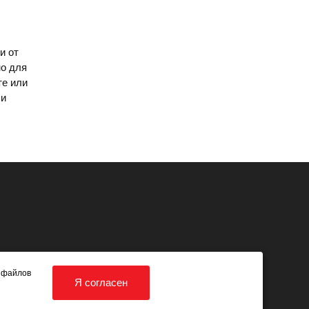
и от
но для
те или
 и
я файлов
Я согласен
+7 (919) 871 97 27
info@it-lampa.ru