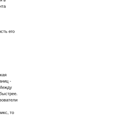
нта
сть его
окая
аниц -
 Между
 быстрее.
ьзователи
икс, то